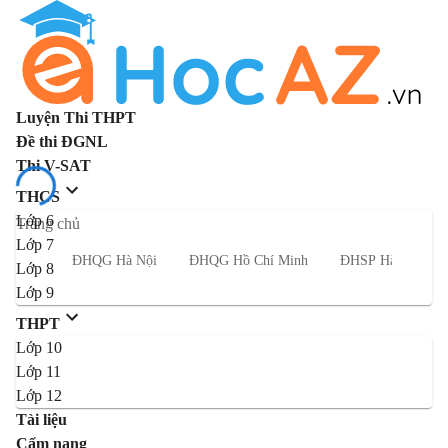
Luyện Thi THPT
Đề thi ĐGNL
Thi V-SAT
THCS
Lớp 6
Trang chủ
Lớp 7
ĐHQG Hà Nội
ĐHQG Hồ Chí Minh
ĐHSP Hà Nội
Lớp 8
Lớp 9
THPT
Lớp 10
Lớp 11
Lớp 12
Tài liệu
Cẩm nang