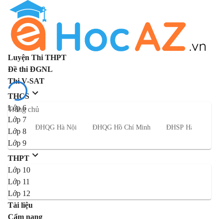
Luyện Thi THPT
Đề thi ĐGNL
Thi V-SAT
THCS
Lớp 6
Trang chủ
Lớp 7
ĐHQG Hà Nội
ĐHQG Hồ Chí Minh
ĐHSP Hà Nội
Lớp 8
Lớp 9
THPT
Lớp 10
Lớp 11
Lớp 12
Tài liệu
Cẩm nang