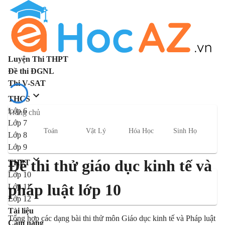
Luyện Thi THPT
Đề thi ĐGNL
Thi V-SAT
THCS
Lớp 6
Trang chủ
Lớp 7
Toán
Vật Lý
Hóa Học
Sinh Học
L
Lớp 8
Lớp 9
Đề thi thử giáo dục kinh tế và
THPT
Lớp 10
pháp luật lớp 10
Lớp 11
Lớp 12
Tài liệu
Tổng hợp các dạng bài thi thử môn Giáo dục kinh tế và Pháp luật
Cẩm nang