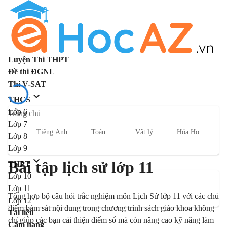
Luyện Thi THPT
Đề thi ĐGNL
Thi V-SAT
THCS
Lớp 6
Trang chủ
Lớp 7
Tiếng Anh
Toán
Vật lý
Hóa Học
S
Lớp 8
Lớp 9
Bài tập lịch sử lớp 11
THPT
Lớp 10
Lớp 11
Tổng hợp bộ câu hỏi trắc nghiệm môn Lịch Sử lớp 11 với các chủ
Lớp 12
điểm bám sát nội dung trong chương trình sách giáo khoa không
Tài liệu
chỉ giúp các bạn cải thiện điểm số mà còn nâng cao kỹ năng làm
Cẩm nang