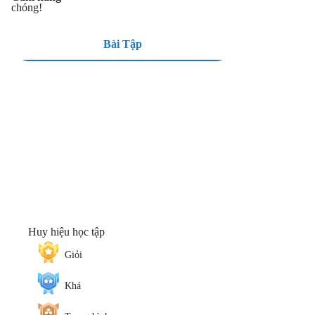
chóng!
Bài Tập
Huy hiệu học tập
Giỏi
Khá