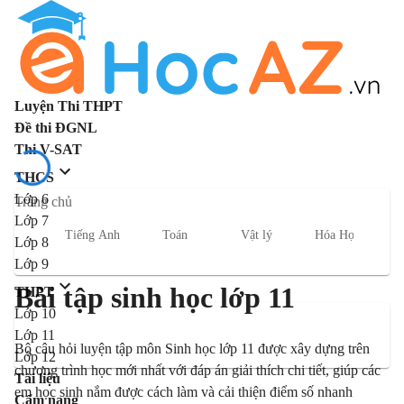
Luyện Thi THPT
Đề thi ĐGNL
Thi V-SAT
THCS
Lớp 6
Trang chủ
Lớp 7
Tiếng Anh
Toán
Vật lý
Hóa Học
S
Lớp 8
Lớp 9
Bài tập sinh học lớp 11
THPT
Lớp 10
Lớp 11
Bộ câu hỏi luyện tập môn Sinh học lớp 11 được xây dựng trên
Lớp 12
chương trình học mới nhất với đáp án giải thích chi tiết, giúp các
Tài liệu
em học sinh nắm được cách làm và cải thiện điểm số nhanh
Cẩm nang