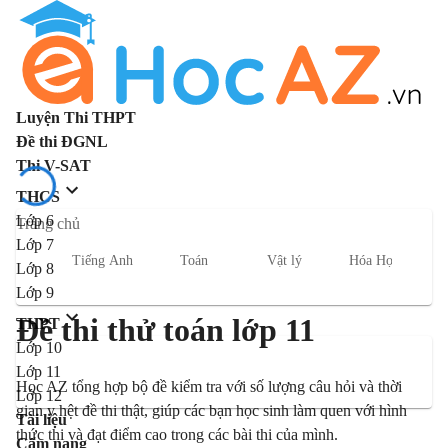
Luyện Thi THPT
Đề thi ĐGNL
Thi V-SAT
THCS
Lớp 6
Trang chủ
Lớp 7
Tiếng Anh
Toán
Vật lý
Hóa Học
S
Lớp 8
Lớp 9
Đề thi thử toán lớp 11
THPT
Lớp 10
Lớp 11
Học AZ tổng hợp bộ đề kiểm tra với số lượng câu hỏi và thời
Lớp 12
gian y hệt đề thi thật, giúp các bạn học sinh làm quen với hình
Tài liệu
thức thi và đạt điểm cao trong các bài thi của mình.
Cẩm nang