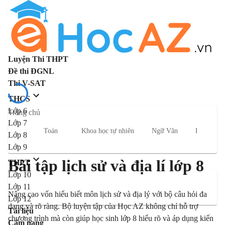
Luyện Thi THPT
Đề thi ĐGNL
Thi V-SAT
THCS
Lớp 6
Trang chủ
Lớp 7
Toán
Khoa học tự nhiên
Ngữ Văn
Lịch sử và
Lớp 8
Lớp 9
Bài tập lịch sử và địa lí lớp 8
THPT
Lớp 10
Lớp 11
Nâng cao vốn hiểu biết môn lịch sử và địa lý với bộ câu hỏi đa
Lớp 12
dạng và rõ ràng. Bộ luyện tập của Học AZ không chỉ hỗ trợ
Tài liệu
chương trình mà còn giúp học sinh lớp 8 hiểu rõ và áp dụng kiến
Cẩm nang