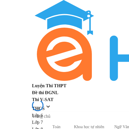
Luyện Thi THPT
Đề thi ĐGNL
Thi V-SAT
THCS
Lớp 6
Trang chủ
Lớp 7
Toán
Khoa học tự nhiên
Ngữ Vă