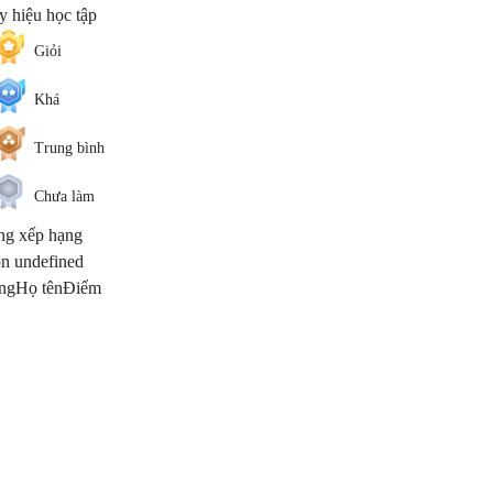
 hiệu học tập
Giỏi
Khá
Trung bình
Chưa làm
ng xếp hạng
n undefined
ng
Họ tên
Điểm