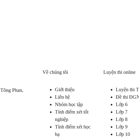
Về chúng tôi
Luyện thi online
Giới thiệu
Luyện thi
 Tông Phan,
Liên hệ
Đề thi ĐG
Nhóm học tập
Lớp 6
Tính điểm xét tốt
Lớp 7
nghiệp
Lớp 8
Tính điểm xét học
Lớp 9
bạ
Lớp 10