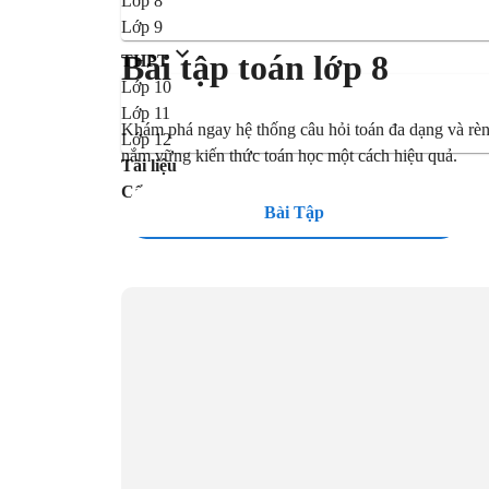
Lớp 8
Lớp 9
Bài tập toán lớp 8
THPT
Lớp 10
Lớp 11
Khám phá ngay hệ thống câu hỏi toán đa dạng và rèn 
Lớp 12
nắm vững kiến thức toán học một cách hiệu quả.
Tài liệu
Cẩm nang
Bài Tập