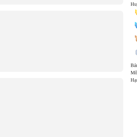
Huy
Bả
Mô
Hạ