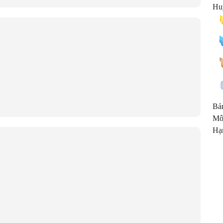
Huy
Bả
Mô
Hạ