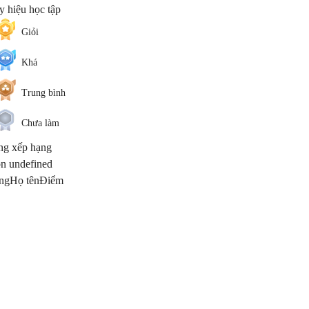
 hiệu học tập
Giỏi
Khá
Trung bình
Chưa làm
ng xếp hạng
n undefined
ng
Họ tên
Điểm