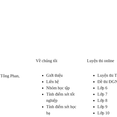
Về chúng tôi
Luyện thi online
Giới thiệu
Luyện thi
 Tông Phan,
Liên hệ
Đề thi ĐG
Nhóm học tập
Lớp 6
Tính điểm xét tốt
Lớp 7
nghiệp
Lớp 8
Tính điểm xét học
Lớp 9
bạ
Lớp 10