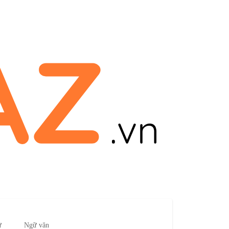
ử
Ngữ văn