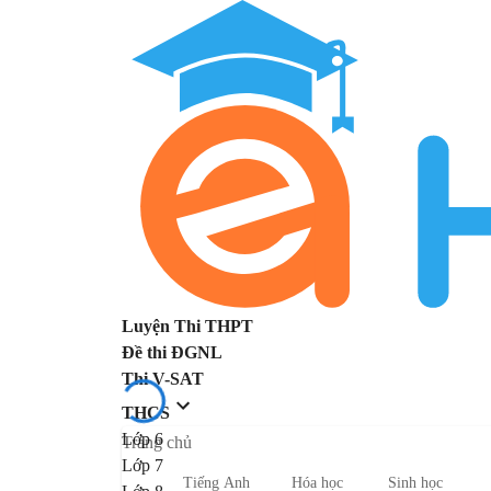
Luyện Thi THPT
Đề thi ĐGNL
Thi V-SAT
THCS
Lớp 6
Trang chủ
Lớp 7
Tiếng Anh
Hóa học
Sinh học