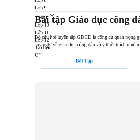
Lớp 8
Lớp 9
Bài tập Giáo dục công d
THPT
Lớp 10
Lớp 11
Bộ câu hỏi luyện tập GDCD là công cụ quan trọng giú
Lớp 12
suy nghĩ về giáo dục công dân và ý thức trách nhiệm
Tài liệu
Cẩm nang
Bài Tập