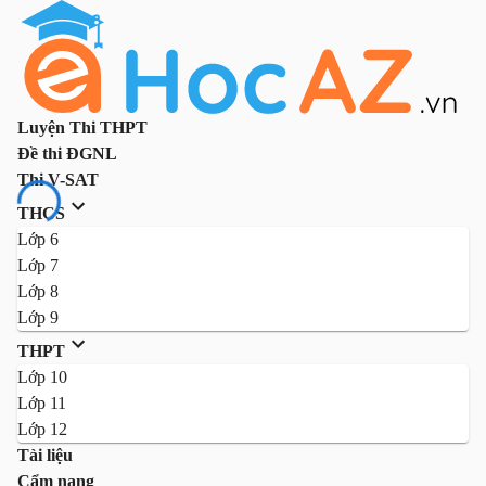
Luyện Thi THPT
Đề thi ĐGNL
Thi V-SAT
THCS
Lớp 6
Lớp 7
Lớp 8
Lớp 9
THPT
Lớp 10
Lớp 11
Lớp 12
Tài liệu
Cẩm nang