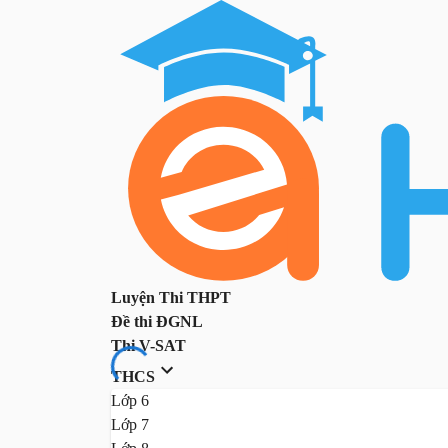
Luyện Thi THPT
Đề thi ĐGNL
Thi V-SAT
THCS
Lớp 6
Lớp 7