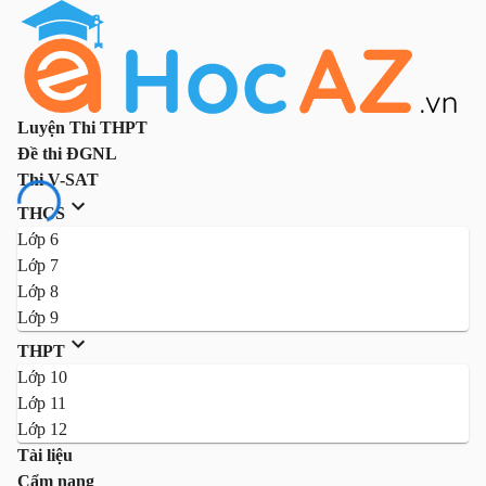
Luyện Thi THPT
Đề thi ĐGNL
Thi V-SAT
THCS
Lớp 6
Lớp 7
Lớp 8
Lớp 9
THPT
Lớp 10
Lớp 11
Lớp 12
Tài liệu
Cẩm nang