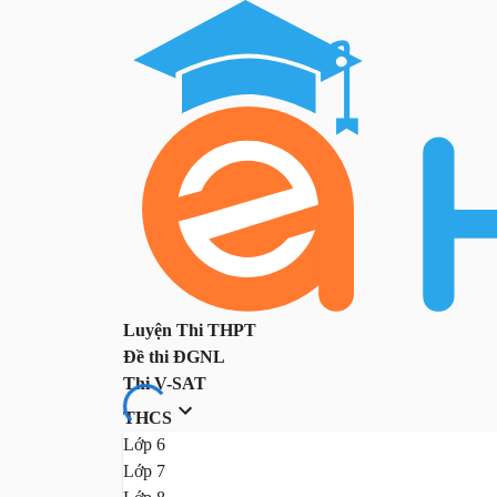
Luyện Thi THPT
Đề thi ĐGNL
Thi V-SAT
THCS
Lớp 6
Lớp 7