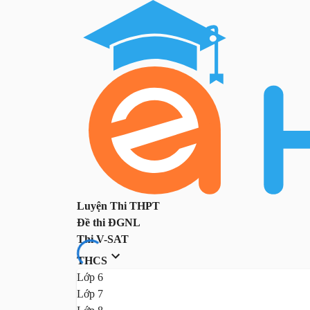
Luyện Thi THPT
Đề thi ĐGNL
Thi V-SAT
THCS
Lớp 6
Lớp 7