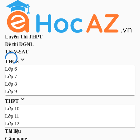
Luyện Thi THPT
Đề thi ĐGNL
Thi V-SAT
THCS
Lớp 6
Lớp 7
Lớp 8
Lớp 9
THPT
Lớp 10
Lớp 11
Lớp 12
Tài liệu
Cẩm nang