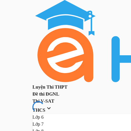
Luyện Thi THPT
Đề thi ĐGNL
Thi V-SAT
THCS
Lớp 6
Lớp 7