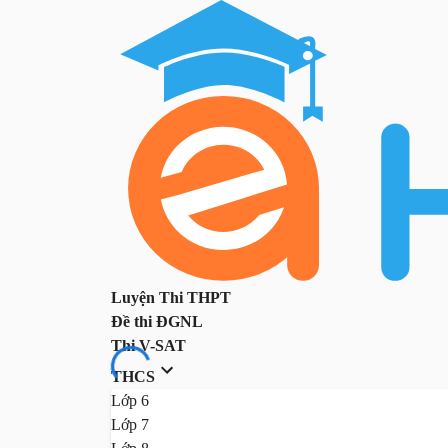
Luyện Thi THPT
Đề thi ĐGNL
Thi V-SAT
THCS
Lớp 6
Lớp 7