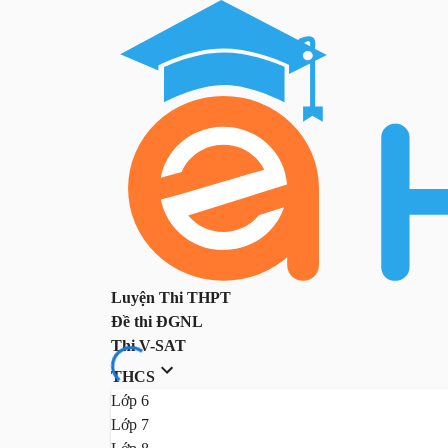
Luyện Thi THPT
Đề thi ĐGNL
Thi V-SAT
THCS
Lớp 6
Lớp 7