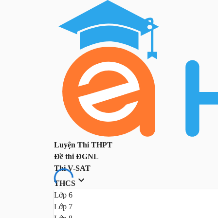
Luyện Thi THPT
Đề thi ĐGNL
Thi V-SAT
THCS
Lớp 6
Lớp 7