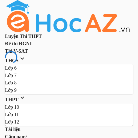
Luyện Thi THPT
Đề thi ĐGNL
Thi V-SAT
THCS
Lớp 6
Lớp 7
Lớp 8
Lớp 9
THPT
Lớp 10
Lớp 11
Lớp 12
Tài liệu
Cẩm nang