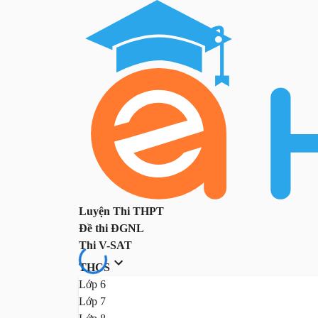
Luyện Thi THPT
Đề thi ĐGNL
Thi V-SAT
THCS
Lớp 6
Lớp 7