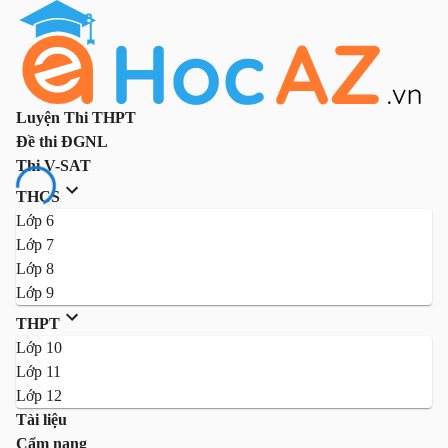
Luyện Thi THPT
Đề thi ĐGNL
Thi V-SAT
THCS
Lớp 6
Lớp 7
Lớp 8
Lớp 9
THPT
Lớp 10
Lớp 11
Lớp 12
Tài liệu
Cẩm nang