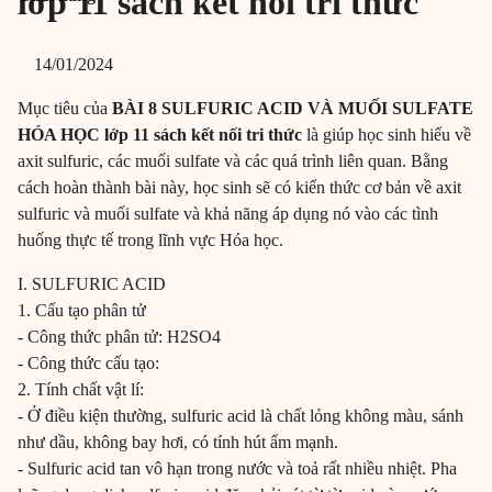
lớp 11 sách kết nối tri thức
14/01/2024
Mục tiêu của
BÀI 8 SULFURIC ACID VÀ MUỐI SULFATE
HÓA HỌC lớp 11 sách kết nối tri thức
là giúp học sinh hiểu về
axit sulfuric, các muối sulfate và các quá trình liên quan. Bằng
cách hoàn thành bài này, học sinh sẽ có kiến thức cơ bản về axit
sulfuric và muối sulfate và khả năng áp dụng nó vào các tình
huống thực tế trong lĩnh vực Hóa học.
I. SULFURIC ACID
1. Cấu tạo phân tử
- Công thức phân tử: H2SO4
- Công thức cấu tạo:
2. Tính chất vật lí:
- Ở điều kiện thường, sulfuric acid là chất lỏng không màu, sánh
như dầu, không bay hơi, có tính hút ẩm mạnh.
- Sulfuric acid tan vô hạn trong nước và toả rất nhiều nhiệt. Pha