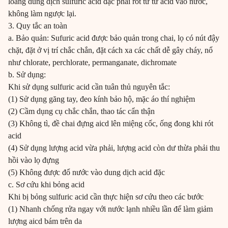
loãng dung dịch sulfuric acid đặc phải rót từ từ acid vào nước,
không làm ngược lại.
3. Quy tắc an toàn
a. Bảo quản: Sufuric acid được bảo quản trong chai, lọ có nút đậy
chặt, đặt ở vị trí chắc chắn, đặt cách xa các chất dễ gây cháy, nổ
như chlorate, perchlorate, permanganate, dichromate
b. Sử dụng:
Khi sử dụng sulfuric acid cần tuân thủ nguyên tắc:
(1) Sử dụng găng tay, đeo kính bảo hộ, mặc áo thí nghiệm
(2) Cầm dụng cụ chắc chắn, thao tác cẩn thận
(3) Không tì, đề chai đựng aicd lên miệng cốc, ống đong khi rót
acid
(4) Sử dụng lượng acid vừa phải, lượng acid còn dư thừa phải thu
hồi vào lọ đựng
(5) Không được đổ nước vào dung dịch acid đặc
c. Sơ cứu khi bỏng acid
Khi bị bỏng sulfuric acid cần thực hiện sơ cứu theo các bước
(1) Nhanh chống rửa ngay với nước lạnh nhiều lần để làm giảm
lượng aicd bám trên da