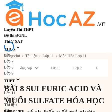
Luyện Thi THPT
Đề thi ĐGNL
Thi V-SAT
THCS
Lớp 6
Trang chủ
›
Tài liệu
›
Lớp 11
›
Môn Hóa Lớp 11
Lớp 7
Lớp 8
Tổng hợp
Lớp 6
Lớp 7
Lớp 8
Lớp 9
THPT
BÀI 8 SULFURIC ACID VÀ
Lớp 10
Lớp 11
MUỐI SULFATE HÓA HỌC
Lớp 12
Tài liệu
Cẩm nang