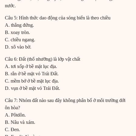
nước.
Câu 5: Hình thức dao động của sóng biển là theo chiều
A. thẳng đứng.
B. xoay tròn.
C. chiều ngang.
D. xô vào bờ.
Câu 6: Đất (thổ nhưỡng) là lớp vật chất
A. tơi xốp ở bề mặt lục địa.
B. rắn ở bề mặt vỏ Trái Đất.
C. mềm bở ở bề mặt lục địa.
D. vụn ở bề mặt vỏ Trái Đất.
Câu 7: Nhóm đất nào sau đây không phân bố ở môi trường đới
ôn hòa?
A. Pôtdôn.
B. Nâu và xám.
C. Đen.