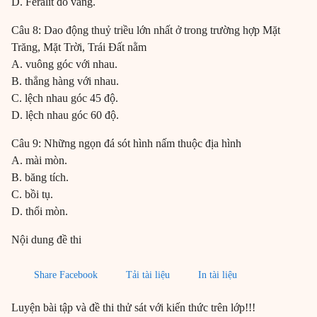
D. Feralit đỏ vàng.
Câu 8: Dao động thuỷ triều lớn nhất ở trong trường hợp Mặt
Trăng, Mặt Trời, Trái Đất nằm
A. vuông góc với nhau.
B. thẳng hàng với nhau.
C. lệch nhau góc 45 độ.
D. lệch nhau góc 60 độ.
Câu 9: Những ngọn đá sót hình nấm thuộc địa hình
A. mài mòn.
B. băng tích.
C. bồi tụ.
D. thổi mòn.
Nội dung đề thi
Share Facebook
Tải tài liệu
In tài liệu
Luyện bài tập và đề thi thử sát với kiến thức trên lớp!!!