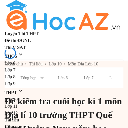
Luyện Thi THPT
Đề thi ĐGNL
Thi V-SAT
THCS
Lớp 6
Trang chủ
›
Tài liệu
›
Lớp 10
›
Môn Địa Lớp 10
Lớp 7
Lớp 8
Tổng hợp
Lớp 6
Lớp 7
Lớp 8
Lớp 9
THPT
Đề kiểm tra cuối học kì 1 môn
Lớp 10
Lớp 11
Địa lí 10 trường THPT Quế
Lớp 12
Tài liệu
Cẩm nang