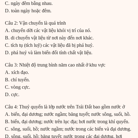
C. ngày đêm bằng nhau.
D. toàn ngày hoặc đêm.
Câu 2: Vận chuyển là quá trình
A. chuyển dời các vật liệu khỏi vị trí của nó.
B. di chuyển vật liệu từ nơi này đến nơi khác.
C. tích tụ (tích luỹ) các vật liệu đã bị phá huỷ.
D. phá huỷ và làm biến đổi tính chất vật liệu.
Câu 3: Nhiệt độ trung bình năm cao nhất ở khu vực
A. xích đạo.
B. chí tuyến.
C. vòng cực.
D. cực.
Câu 4: Thuỷ quyển là lớp nước trên Trái Đất bao gồm nước ở
A. biển, đại dương; nước ngầm; băng tuyết; nước sông, suối, hồ.
B. biển, đại dương; nước trên lục địa; hơi nước trong khí quyển.
C. sông, suối, hồ; nước ngầm; nước trong các biển và đại dương.
D. sông, suối, hồ; băng tuyết; nước trong các đại dương, hơi