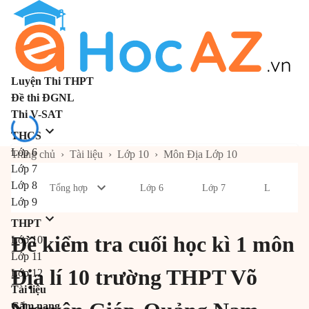
Luyện Thi THPT
Đề thi ĐGNL
Thi V-SAT
THCS
Lớp 6
Trang chủ
›
Tài liệu
›
Lớp 10
›
Môn Địa Lớp 10
Lớp 7
Lớp 8
Tổng hợp
Lớp 6
Lớp 7
Lớp 8
Lớp 9
THPT
Đề kiểm tra cuối học kì 1 môn
Lớp 10
Lớp 11
Địa lí 10 trường THPT Võ
Lớp 12
Tài liệu
Cẩm nang