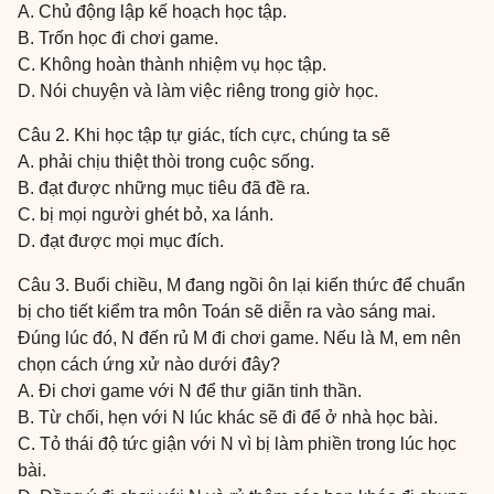
A. Chủ động lập kế hoạch học tập.
B. Trốn học đi chơi game.
C. Không hoàn thành nhiệm vụ học tập.
D. Nói chuyện và làm việc riêng trong giờ học.
Câu 2. Khi học tập tự giác, tích cực, chúng ta sẽ
A. phải chịu thiệt thòi trong cuộc sống.
B. đạt được những mục tiêu đã đề ra.
C. bị mọi người ghét bỏ, xa lánh.
D. đạt được mọi mục đích.
Câu 3. Buổi chiều, M đang ngồi ôn lại kiến thức để chuẩn
bị cho tiết kiểm tra môn Toán sẽ diễn ra vào sáng mai.
Đúng lúc đó, N đến rủ M đi chơi game. Nếu là M, em nên
chọn cách ứng xử nào dưới đây?
A. Đi chơi game với N để thư giãn tinh thần.
B. Từ chối, hẹn với N lúc khác sẽ đi để ở nhà học bài.
C. Tỏ thái độ tức giận với N vì bị làm phiền trong lúc học
bài.