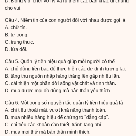
D. Đồng ý đi chơi với N và rủ thêm các bạn khác đi chung
cho vui.
Câu 4. Niềm tin của con người đối với nhau được gọi là
A. chữ tín.
B. tự trọng.
C. trung thực.
D. lừa dối.
Câu 5. Quản lý tiền hiệu quả giúp mỗi người có thể
A. chủ động tiền bạc để thực hiện các dự định tương lai.
B. tăng thu nguồn nhập hàng tháng lên gấp nhiều lần.
C. cải thiện một phần đời sống vật chất và tinh thần.
D. mua được mọi đồ dùng mà bản thân yêu thích.
Câu 6. Một trong số nguyên tắc quản lý tiền hiệu quả là
A. chi tiêu thoải mái, vượt khả năng thanh toán.
B. mua nhiều hàng hiệu để chứng tỏ "đẳng cấp".
C. chỉ tiêu các khoản cần thiết, tránh lãng phí.
D. mua mọi thứ mà bản thân mình thích.