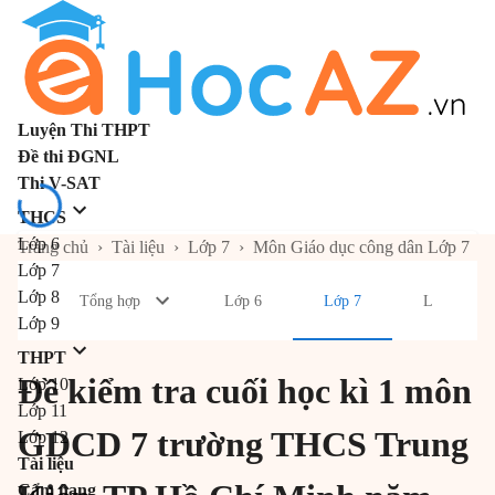
Luyện Thi THPT
Đề thi ĐGNL
Thi V-SAT
THCS
Lớp 6
Trang chủ
›
Tài liệu
›
Lớp 7
›
Môn Giáo dục công dân Lớp 7
Lớp 7
Lớp 8
Tổng hợp
Lớp 6
Lớp 7
Lớp 8
Lớp 9
THPT
Đề kiểm tra cuối học kì 1 môn
Lớp 10
Lớp 11
GDCD 7 trường THCS Trung
Lớp 12
Tài liệu
Cẩm nang