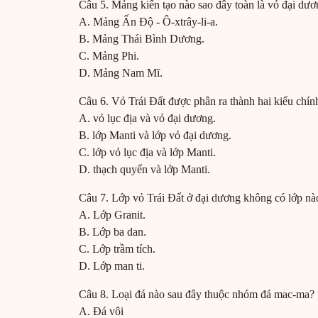
Câu 5. Mảng kiến tạo nào sao đây toàn là vỏ đại dư
A. Mảng Ấn Độ - Ô-xtrây-li-a.
B. Mảng Thái Bình Dương.
C. Mảng Phi.
D. Mảng Nam Mĩ.
Câu 6. Vỏ Trái Đất được phân ra thành hai kiểu chính
A. vỏ lục địa và vỏ đại dương.
B. lớp Manti và lớp vỏ đại dương.
C. lớp vỏ lục địa và lớp Manti.
D. thạch quyển và lớp Manti.
Câu 7. Lớp vỏ Trái Đất ở đại dương không có lớp nà
A. Lớp Granit.
B. Lớp ba dan.
C. Lớp trầm tích.
D. Lớp man ti.
Câu 8. Loại đá nào sau đây thuộc nhóm đá mac-ma?
A. Đá vôi