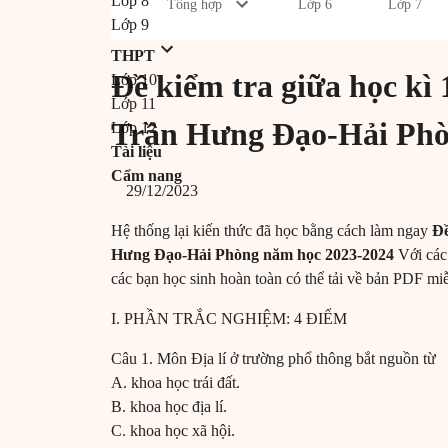
Lớp 8
Tổng hợp
Lớp 6
Lớp 7
Lớp 9
THPT
Đề kiểm tra giữa học kì
Lớp 10
Lớp 11
Trần Hưng Đạo-Hải Phò
Lớp 12
Tài liệu
Cẩm nang
29/12/2023
Hệ thống lại kiến thức đã học bằng cách làm ngay
Đề
Hưng Đạo-Hải Phòng năm học 2023-2024
Với các 
các bạn học sinh hoàn toàn có thể tải về
bản
PDF miễn
I. PHẦN TRẮC NGHIỆM: 4 ĐIỂM
Câu 1. Môn Địa lí ở trường phổ thông bắt nguồn từ
A. khoa học trái đất.
B. khoa học địa lí.
C. khoa học xã hội.