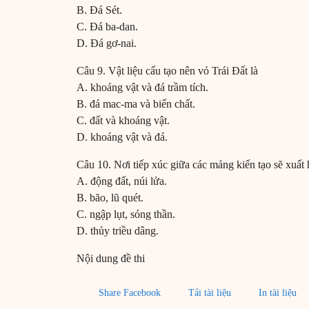
B. Đá Sét.
C. Đá ba-dan.
D. Đá gơ-nai.
Câu 9. Vật liệu cấu tạo nên vỏ Trái Đất là
A. khoáng vật và đá trầm tích.
B. đá mac-ma và biến chất.
C. đất và khoáng vật.
D. khoáng vật và đá.
Câu 10. Nơi tiếp xúc giữa các mảng kiến tạo sẽ xuất 
A. động đất, núi lửa.
B. bão, lũ quét.
C. ngập lụt, sóng thần.
D. thủy triều dâng.
Nội dung đề thi
Share Facebook
Tải tài liệu
In tài liệu