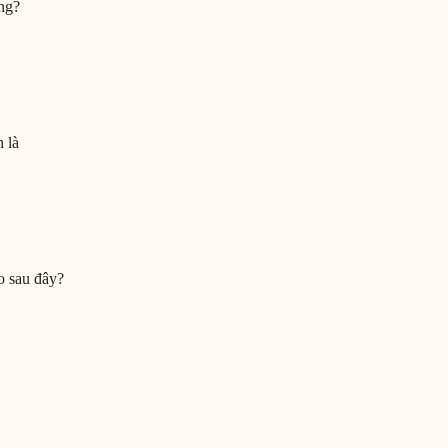
ơng?
 là
o sau đây?