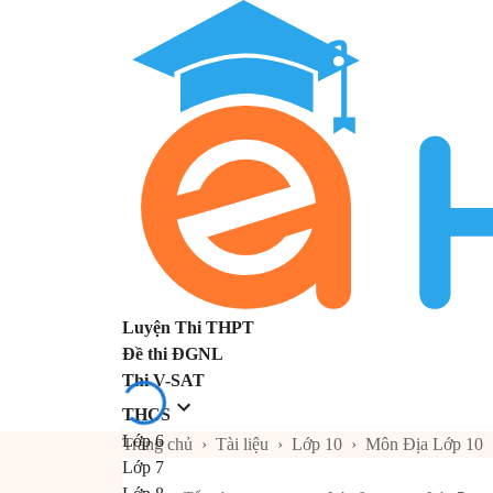
Luyện Thi THPT
Đề thi ĐGNL
Thi V-SAT
THCS
Lớp 6
Trang chủ
›
Tài liệu
›
Lớp 10
›
Môn Địa Lớp 10
Lớp 7