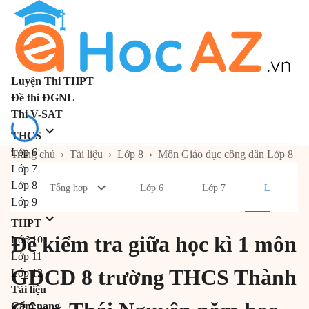
Luyện Thi THPT
Đề thi ĐGNL
Thi V-SAT
THCS
Lớp 6
Trang chủ
›
Tài liệu
›
Lớp 8
›
Môn Giáo dục công dân Lớp 8
Lớp 7
Lớp 8
Tổng hợp
Lớp 6
Lớp 7
Lớp 8
Lớp 9
THPT
Đề kiểm tra giữa học kì 1 môn
Lớp 10
Lớp 11
GDCD 8 trường THCS Thành
Lớp 12
Tài liệu
Cẩm nang