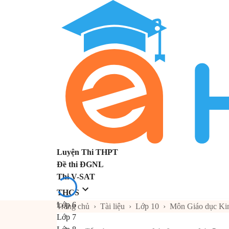
Luyện Thi THPT
Đề thi ĐGNL
Thi V-SAT
THCS
Lớp 6
Trang chủ
›
Tài liệu
›
Lớp 10
›
Môn Giáo dục Kin
Lớp 7