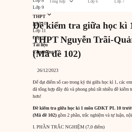
Lớp 8
Tổng hợp
Lớp 6
Lớp 7
Lớp 9
THPT
Đề kiểm tra giữa học k
Lớp 10
Lớp 11
THPT Nguyễn Trãi-Quả
Lớp 12
Tài liệu
(Mã đề 102)
Cẩm nang
26/12/2023
Để đạt điểm số cao trong kỳ thi giữa học kì 1, các e
đã tổng hợp đầy đủ và phong phú rất nhiều đề kiểm tr
hơn!
Đề kiểm tra giữa học kì 1 môn GDKT PL 10 tr
(Mã đề 102)
gồm 2 phần, trắc nghiệm và tự luận, nội
I. PHẦN TRẮC NGHIỆM (7,0 điểm)