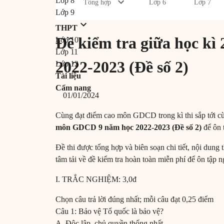
Lớp 8
Tổng hợp
Lớp 6
Lớp 7
Lớp 9
THPT
Đề kiểm tra giữa học k
Lớp 10
Lớp 11
2022-2023 (Đề số 2)
Lớp 12
Tài liệu
Cẩm nang
01/01/2024
Cùng đạt điểm cao môn GDCD trong kì thi sắp tới c
môn GDCD 9 năm học 2022-2023 (Đề số 2)
để ôn 
Đề thi được tổng hợp và biên soạn chi tiết, nội dung 
tâm tải về đề kiểm tra hoàn toàn miễn phí để ôn tập 
I. TRẮC NGHIỆM: 3,0đ
Chọn câu trả lời đúng nhất; mỗi câu đạt 0,25 điểm
Câu 1: Bảo vệ Tổ quốc là bảo vệ?
A. Độc lập, chủ quyền thống nhất