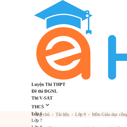
Luyện Thi THPT
Đề thi ĐGNL
Thi V-SAT
THCS
Lớp 6
Trang chủ
›
Tài liệu
›
Lớp 9
›
Môn Giáo dục công
Lớp 7