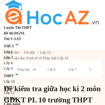
Luyện Thi THPT
Đề thi ĐGNL
Thi V-SAT
THCS
Lớp 6
Trang chủ
›
Tài liệu
›
Lớp 10
›
Lớp 7
Môn Giáo dục Kinh tế và Pháp luật Lớp 10
Lớp 8
Lớp 9
Tổng hợp
Lớp 6
Lớp 7
Lớp 8
THPT
Lớp 10
Đề kiểm tra giữa học kì 2 môn
Lớp 11
Lớp 12
GDKT PL 10 trường THPT
Tài liệu
Cẩm nang