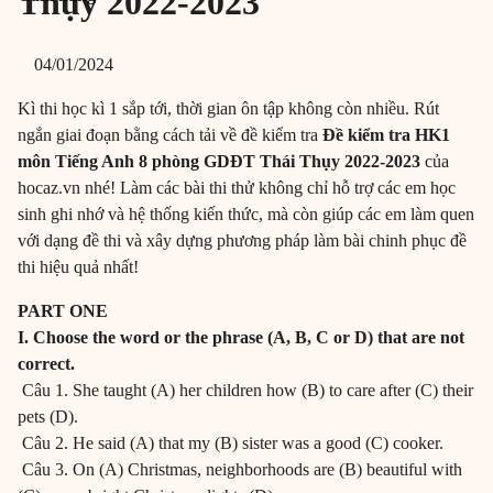
Thụy 2022-2023
04/01/2024
Kì thi học kì 1 sắp tới, thời gian ôn tập không còn nhiều. Rút
ngắn giai đoạn bằng cách tải về đề kiểm tra
Đề kiểm tra HK1
môn Tiếng Anh 8 phòng GDĐT Thái Thụy 2022-2023
của
hocaz.vn nhé! Làm các bài thi thử không chỉ hỗ trợ các em học
sinh ghi nhớ và hệ thống kiến thức, mà còn giúp các em làm quen
với dạng đề thi và xây dựng phương pháp làm bài chinh phục đề
thi hiệu quả nhất!
PART ONE
I. Choose the word or the phrase (A, B, C or D) that are not
correct.
Câu 1. She taught (A) her children how (B) to care after (C) their
pets (D).
Câu 2. He said (A) that my (B) sister was a good (C) cooker.
Câu 3. On (A) Christmas, neighborhoods are (B) beautiful with