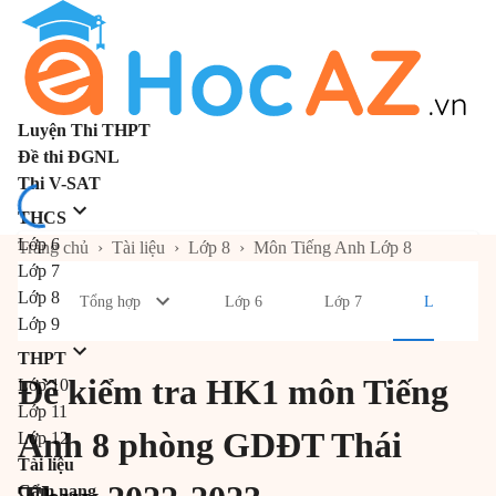
Luyện Thi THPT
Đề thi ĐGNL
Thi V-SAT
THCS
Lớp 6
Trang chủ
›
Tài liệu
›
Lớp 8
›
Môn Tiếng Anh Lớp 8
Lớp 7
Lớp 8
Tổng hợp
Lớp 6
Lớp 7
Lớp 8
Lớp 9
THPT
Đề kiểm tra HK1 môn Tiếng
Lớp 10
Lớp 11
Anh 8 phòng GDĐT Thái
Lớp 12
Tài liệu
Cẩm nang