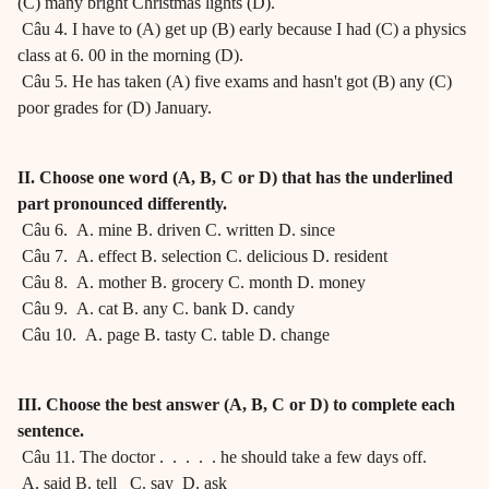
(C) many bright Christmas lights (D).
Câu 4. I have to (A) get up (B) early because I had (C) a physics
class at 6. 00 in the morning (D).
Câu 5. He has taken (A) five exams and hasn't got (B) any (C)
poor grades for (D) January.
II. Choose one word (A, B, C or D) that has the underlined
part pronounced differently.
Câu 6. A. mine B. driven C. written D. since
Câu 7. A. effect B. selection C. delicious D. resident
Câu 8. A. mother B. grocery C. month D. money
Câu 9. A. cat B. any C. bank D. candy
Câu 10. A. page B. tasty C. table D. change
III. Choose the best answer (A, B, C or D) to complete each
sentence.
Câu 11. The doctor . . . . . he should take a few days off.
A. said B. tell C. say D. ask