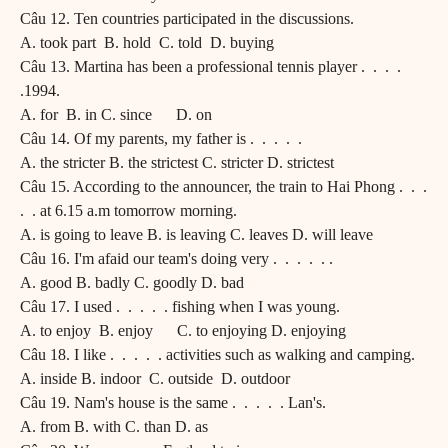
Câu 12. Ten countries participated in the discussions.
A. took part B. hold C. told D. buying
Câu 13. Martina has been a professional tennis player . . . .
.1994.
A. for B. in C. since D. on
Câu 14. Of my parents, my father is . . . . .
A. the stricter B. the strictest C. stricter D. strictest
Câu 15. According to the announcer, the train to Hai Phong . . .
. . at 6.15 a.m tomorrow morning.
A. is going to leave B. is leaving C. leaves D. will leave
Câu 16. I'm afaid our team's doing very . . . . . .
A. good B. badly C. goodly D. bad
Câu 17. I used . . . . . fishing when I was young.
A. to enjoy B. enjoy C. to enjoying D. enjoying
Câu 18. I like . . . . . activities such as walking and camping.
A. inside B. indoor C. outside D. outdoor
Câu 19. Nam's house is the same . . . . . Lan's.
A. from B. with C. than D. as