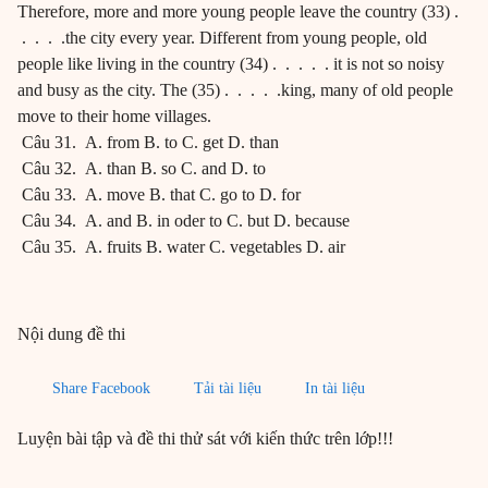
Therefore, more and more young people leave the country (33) .
. . . .the city every year. Different from young people, old
people like living in the country (34) . . . . . it is not so noisy
and busy as the city. The (35) . . . . .king, many of old people
move to their home villages.
Câu 31. A. from B. to C. get D. than
Câu 32. A. than B. so C. and D. to
Câu 33. A. move B. that C. go to D. for
Câu 34. A. and B. in oder to C. but D. because
Câu 35. A. fruits B. water C. vegetables D. air
Nội dung đề thi
Share Facebook
Tải tài liệu
In tài liệu
Luyện bài tập và đề thi thử sát với kiến thức trên lớp!!!