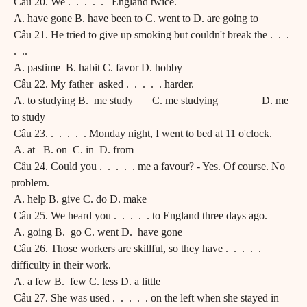
Câu 20. We . . . . . England twice.
A. have gone B. have been to C. went to D. are going to
Câu 21. He tried to give up smoking but couldn't break the . . .
. ..
A. pastime B. habit C. favor D. hobby
Câu 22. My father asked . . . . . harder.
A. to studying B. me study C. me studying D. me
to study
Câu 23. . . . . . Monday night, I went to bed at 11 o'clock.
A. at B. on C. in D. from
Câu 24. Could you . . . . . me a favour? - Yes. Of course. No
problem.
A. help B. give C. do D. make
Câu 25. We heard you . . . . . to England three days ago.
A. going B. go C. went D. have gone
Câu 26. Those workers are skillful, so they have . . . . .
difficulty in their work.
A. a few B. few C. less D. a little
Câu 27. She was used . . . . . on the left when she stayed in