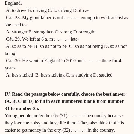
England.
A. to drive B. driving C. to driving D. drive
Câu 28. My grandfather is not . . . . . enough to walk as fast as
she used to.
A. stronger B. strengthen C. strong D. strength
Câu 29. We left at 6 a. m . . . . . late.
A. so as to be B. so as not to be C. so as not being D. so as not
being
Câu 30. He went to England in 2010 and . . . . . there for 4
years.
A. has studied B. has studying C. is studying D. studied
IV. Read the passage below carefully, choose the best anwer
(A, B, C or D) to fill in each numbered blank from number
31 to number 35.
Young people prefer the city (31) . . . . . the country because
they love the noisy and busy life there. They also think that it is
easier to get money in the city (32) . . . . . in the country.