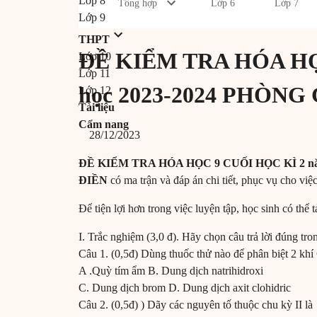
Lớp 8
Tổng hợp
Lớp 6
Lớp 7
Lớp 9
THPT
ĐỀ KIỂM TRA HÓA HỌ
Lớp 10
Lớp 11
học 2023-2024 PHÒN
Lớp 12
Tài liệu
Cẩm nang
28/12/2023
ĐỀ KIỂM TRA HÓA HỌC 9 CUỐI HỌC KÌ 2 
ĐIỀN
có ma trận và đáp án chi tiết, phục vụ cho việc
Để tiện lợi hơn trong việc luyện tập, học sinh có thể
I. Trắc nghiệm (3,0 đ). Hãy chọn câu trả lời đúng tro
Câu 1. (0,5đ) Dùng thuốc thử nào để phân biệt 2 kh
A .Quỳ tím ẩm B. Dung dịch natrihidroxi
C. Dung dịch brom D. Dung dịch axit clohidric
Câu 2. (0,5đ) ) Dãy các nguyên tố thuộc chu kỳ II là