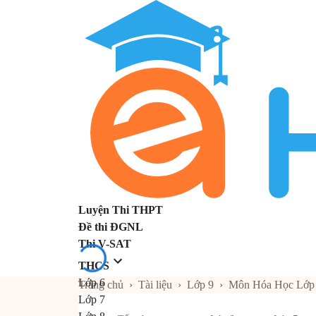
Luyện Thi THPT
Đề thi ĐGNL
Thi V-SAT
THCS
Lớp 6
Trang chủ
›
Tài liệu
›
Lớp 9
›
Môn Hóa Học Lớp
Lớp 7