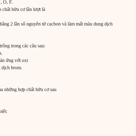
, O, F.
 chất hữu cơ lần lượt là
 bằng 2 lần số nguyên tử cacbon và làm mất màu dung dịch
trống trong các câu sau:
n.
hản ứng với oxi
g dịch brom.
của những hợp chất hữu cơ sau
iết: