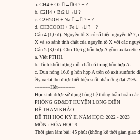
a. CH4 + O2 →0t ? + ?
b. C2H4 + Br2 → ?
c. C2H5OH + Na → ? + ?
d. CH3COOH + Fe → ? + ?
Câu 4 (1,0 đ). Nguyên tố X có số hiệu nguyên tử 7, 
X và so sánh tính chất của nguyên tố X với các nguy
Câu 5 (3,0 đ). Cho 16,6 g hổn hợp A gồm axitaxetic
a. Viết PTHH.
b. Tính khối lượng mỗi chất có trong hỗn hợp A.
c. Đun nóng 16,6 g hỗn hợp A trên có axit sunfuric đ
êtyaxetat thu được biết hiệu suất phản ứng đạt 75%.
----------Hết-----------
Học sinh được sử dụng bảng hệ thống tuần hoàn các
PHÒNG GD&ĐT HUYỆN LONG ĐIỀN
ĐỀ THAM KHẢO
ĐỀ THI HỌC KỲ II. NĂM HỌC: 2022 - 2023
MÔN : HÓA HỌC 9
Thời gian làm bài: 45 phút (không kể thời gian giao 