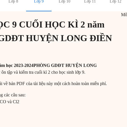
Lớp 8
Lớp 9
Lớp 10
Lớp 11
Lớp 12
M
C 9 CUỐI HỌC KÌ 2 năm
G GDĐT HUYỆN LONG ĐIỀN
năm học 2023-2024PHÒNG GDĐT HUYỆN LONG
 ôn tập và kiểm tra cuối kì 2 cho học sinh lớp 9.
 tải về bản PDF của tài liệu này một cách hoàn toàn miễn phí.
ng các câu sau:
í CO và Cl2