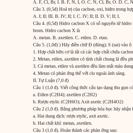
A. F, Cl, Br, I. B. F, N, I, O. C. N, Cl, Br, O. D. C, N
Câu 3. (0,5đ) Hoá trị của cacbon, oxi, hiđro trong hợp
A. I; II; III. B. IV; II; I. C. IV; II; II. D. V; II; I.
Câu 4. (0,5đ) Hidro cacbon X có số nguyên tử hidro
brom. Hidro cacbon X là
A. metan. B. axetilen. C. etilen. D. etan.
Câu 5. (1,0đ) ) Hãy điền chữ Đ (đúng); S (sai) vào ô 
1. Hợp chất hữu cơ là tất cả các hợp chất chứa cacbo
2. Metan, etilen, axetilen có tính chất chung là đều p
3. Cả metan, etilen và axetilen đều làm mất màu dun
4. Metan có phản ứng thế với clo ngoài ánh sáng.
II. Tự Luận (7,0 đ)
Câu 1 (1,0 đ). Viết công thức cấu tạo dạng thu gọn 
a. Etilen (C2H4); axetilen (C2H2)
b. Rượu etylic (C2H6O); Axit axetic (C2H4O2)
Câu 2 (1,0 đ). Bằng phương pháp hóa học hãy nhận b
a. Hai dung dịch: rượu etylic, axit axetic.
b. Hai chất khí: metan, axetilen.
Câu 3 (1,0 đ). Hoàn thành các phản ứng sau: