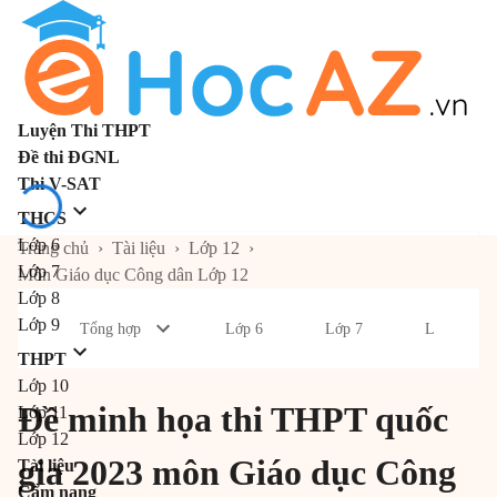
Luyện Thi THPT
Đề thi ĐGNL
Thi V-SAT
THCS
Lớp 6
Trang chủ
›
Tài liệu
›
Lớp 12
›
Lớp 7
Môn Giáo dục Công dân Lớp 12
Lớp 8
Lớp 9
Tổng hợp
Lớp 6
Lớp 7
Lớp 8
THPT
Lớp 10
Đề minh họa thi THPT quốc
Lớp 11
Lớp 12
gia 2023 môn Giáo dục Công
Tài liệu
Cẩm nang