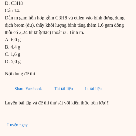
D. C3H8
Câu 14:
Dẫn m gam hỗn hợp gồm C3H8 và etilen vào bình đựng dung
dịch brom (dư), thấy khối lượng bình tăng thêm 1,6 gam đồng
thời có 2,24 lít khí(đktc) thoát ra. Tính m.
A. 6,0 g
B. 4,4 g
C. 1,6 g
D. 5,0 g
Nội dung đề thi
Share Facebook
Tải tài liệu
In tài liệu
Luyện bài tập và đề thi thử sát với kiến thức trên lớp!!!
Luyện ngay