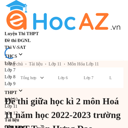
Luyện Thi THPT
Đề thi ĐGNL
Thi V-SAT
THCS
Lớp 6
Trang chủ
›
Tài liệu
›
Lớp 11
›
Môn Hóa Lớp 11
Lớp 7
Lớp 8
Tổng hợp
Lớp 6
Lớp 7
Lớp 8
Lớp 9
THPT
Đề thi giữa học kì 2 môn Hoá
Lớp 10
Lớp 11
11 năm học 2022-2023 trường
Lớp 12
Tài liệu
Cẩm nang