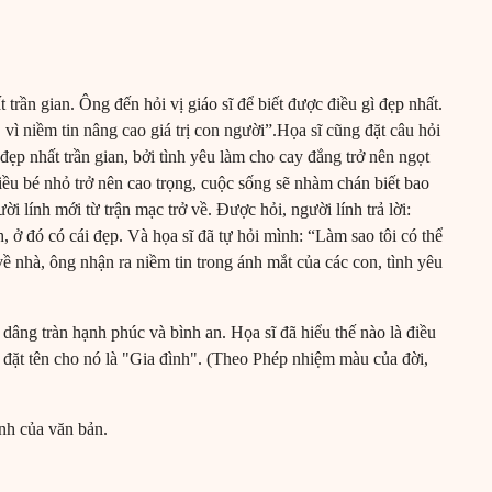
trần gian. Ông đến hỏi vị giáo sĩ để biết được điều gì đẹp nhất.
n, vì niềm tin nâng cao giá trị con người”.Họa sĩ cũng đặt câu hỏi
 đẹp nhất trần gian, bởi tình yêu làm cho cay đắng trở nên ngọt
ều bé nhỏ trở nên cao trọng, cuộc sống sẽ nhàm chán biết bao
 lính mới từ trận mạc trở về. Được hỏi, người lính trả lời:
h, ở đó có cái đẹp. Và họa sĩ đã tự hỏi mình: “Làm sao tôi có thể
về nhà, ông nhận ra niềm tin trong ánh mắt của các con, tình yêu
âng tràn hạnh phúc và bình an. Họa sĩ đã hiểu thế nào là điều
g đặt tên cho nó là "Gia đình". (Theo Phép nhiệm màu của đời,
nh của văn bản.