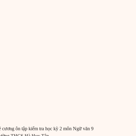
 cương ôn tập kiểm tra học kỳ 2 môn Ngữ văn 9
rường THCS Hà Huy Tập