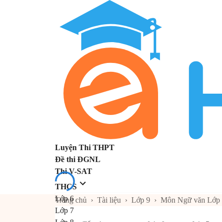
Luyện Thi THPT
Đề thi ĐGNL
Thi V-SAT
THCS
Lớp 6
Trang chủ
›
Tài liệu
›
Lớp 9
›
Môn Ngữ văn Lớp
Lớp 7