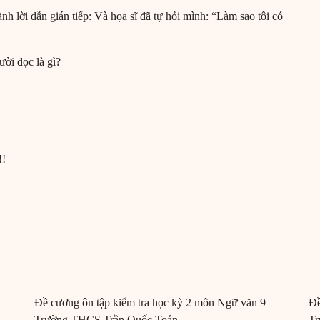
ành lời dẫn gián tiếp: Và họa sĩ đã tự hỏi mình: “Làm sao tôi có
ời đọc là gì?
!!
Đề cương ôn tập kiểm tra học kỳ 2 môn Ngữ văn 9
Đề
Trường THCS Trần Quốc Toản
T