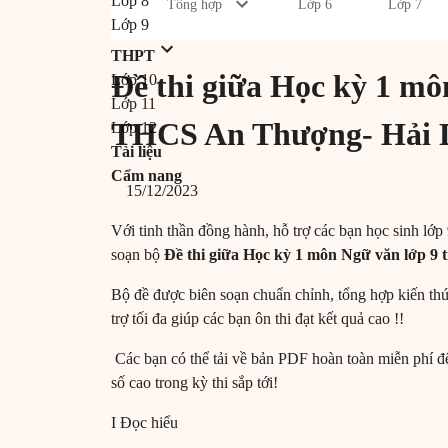
Lớp 8
Tổng hợp
Lớp 6
Lớp 7
Lớp 9
THPT
Đề thi giữa Học kỳ 1 mô
Lớp 10
Lớp 11
THCS An Thượng- Hải D
Lớp 12
Tài liệu
Cẩm nang
15/12/2023
Với tinh thần đồng hành, hỗ trợ các bạn học sinh lớp 
soạn bộ
Đề thi giữa Học kỳ 1 môn Ngữ văn lớp 
Bộ đề được biên soạn chuẩn chỉnh, tổng hợp kiến thứ
trợ tối đa giúp các bạn ôn thi đạt kết quả cao !!
Các bạn có thể tải về bản PDF hoàn toàn miễn phí đ
số cao trong kỳ thi sắp tới!
I Đọc hiểu