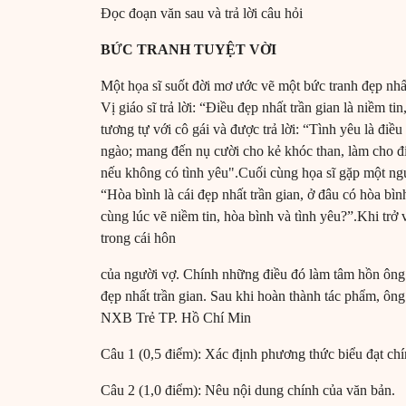
Đọc đoạn văn sau và trả lời câu hỏi
BỨC TRANH TUYỆT VỜI
Một họa sĩ suốt đời mơ ước vẽ một bức tranh đẹp nhất 
Vị giáo sĩ trả lời: “Điều đẹp nhất trần gian là niềm ti
tương tự với cô gái và được trả lời: “Tình yêu là điều
ngào; mang đến nụ cười cho kẻ khóc than, làm cho đi
nếu không có tình yêu".Cuối cùng họa sĩ gặp một người
“Hòa bình là cái đẹp nhất trần gian, ở đâu có hòa bìn
cùng lúc vẽ niềm tin, hòa bình và tình yêu?”.Khi trở 
trong cái hôn
của người vợ. Chính những điều đó làm tâm hồn ông d
đẹp nhất trần gian. Sau khi hoàn thành tác phẩm, ôn
NXB Trẻ TP. Hồ Chí Min
Câu 1 (0,5 điểm): Xác định phương thức biểu đạt chí
Câu 2 (1,0 điểm): Nêu nội dung chính của văn bản.