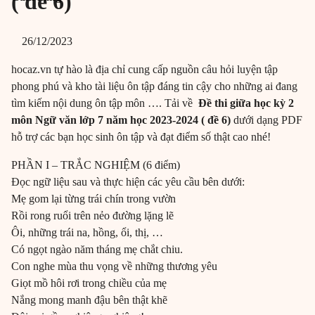
( đề 6)
26/12/2023
hocaz.vn tự hào là địa chỉ cung cấp nguồn câu hỏi luyện tập
phong phú và kho tài liệu ôn tập đáng tin cậy cho những ai đang
tìm kiếm nội dung ôn tập môn …. Tải về
Đề thi giữa học kỳ 2
môn Ngữ văn lớp 7 năm học 2023-2024 ( đề 6)
dưới dạng PDF
hỗ trợ các bạn học sinh ôn tập và đạt điểm số thật cao nhé!
PHẦN I – TRẮC NGHIỆM (6 điểm)
Đọc ngữ liệu sau và thực hiện các yêu cầu bên dưới:
Mẹ gom lại từng trái chín trong vườn
Rồi rong ruổi trên nẻo đường lặng lẽ
Ôi, những trái na, hồng, ổi, thị, …
Có ngọt ngào năm tháng mẹ chắt chiu.
Con nghe mùa thu vọng về những thương yêu
Giọt mồ hôi rơi trong chiều của mẹ
Nắng mong manh đậu bên thật khẽ