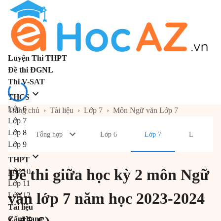
Luyện Thi THPT
Đề thi ĐGNL
Thi V-SAT
THCS
Lớp 6
Trang chủ
›
Tài liệu
›
Lớp 7
›
Môn Ngữ văn Lớp 7
Lớp 7
Lớp 8
Tổng hợp
Lớp 6
Lớp 7
Lớp 8
Lớp 9
THPT
Đề thi giữa học kỳ 2 môn Ngữ
Lớp 10
Lớp 11
văn lớp 7 năm học 2023-2024
Lớp 12
Tài liệu
Cẩm nang