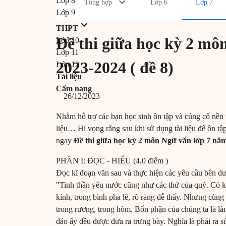
Lớp 8
Tổng hợp
Lớp 6
Lớp 7
Lớp 9
THPT
Đề thi giữa học kỳ 2 mô
Lớp 10
Lớp 11
2023-2024 ( đề 8)
Lớp 12
Tài liệu
Cẩm nang
26/12/2023
Nhằm hỗ trợ các bạn học sinh ôn tập và củng cố nền 
liệu… Hi vọng rằng sau khi sử dụng tài liệu để ôn tập,
ngay
Đề thi giữa học kỳ 2 môn Ngữ văn lớp 7 năm
PHẦN I: ĐỌC - HIỂU (4,0 điểm )
Đọc kĩ đoạn văn sau và thực hiện các yêu cầu bên dư
"Tinh thần yêu nước cũng như các thứ của quý. Có k
kính, trong bình pha lê, rõ ràng dễ thấy. Nhưng cũng
trong rương, trong hòm. Bổn phận của chúng ta là l
đáo ấy đều được đưa ra trưng bày. Nghĩa là phải ra sứ