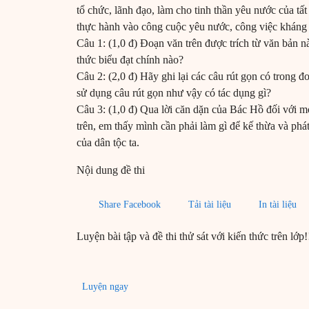
tổ chức, lãnh đạo, làm cho tinh thần yêu nước của t
thực hành vào công cuộc yêu nước, công việc kháng 
Câu 1: (1,0 đ) Đoạn văn trên được trích từ văn bản 
thức biểu đạt chính nào?
Câu 2: (2,0 đ) Hãy ghi lại các câu rút gọn có trong đ
sử dụng câu rút gọn như vậy có tác dụng gì?
Câu 3: (1,0 đ) Qua lời căn dặn của Bác Hồ đối với 
trên, em thấy mình cần phải làm gì để kế thừa và ph
của dân tộc ta.
Nội dung đề thi
Share Facebook
Tải tài liệu
In tài liệu
Luyện bài tập và đề thi thử sát với kiến thức trên lớp!
Luyện ngay