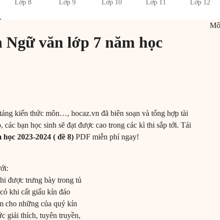
Lớp 8
Lớp 9
Lớp 10
Lớp 11
Lớp 12
M
n Ngữ văn lớp 7 năm học
tảng kiến thức môn…, hocaz.vn đã biên soạn và tổng hợp tài
 các bạn học sinh sẽ đạt được cao trong các kì thi sắp tới. Tải
 học 2023-2024 ( đề 8)
PDF miễn phí ngay!
ới:
hi được trưng bày trong tủ
 có khi cất giấu kín đáo
àm cho những của quý kín
c giải thích, tuyên truyền,