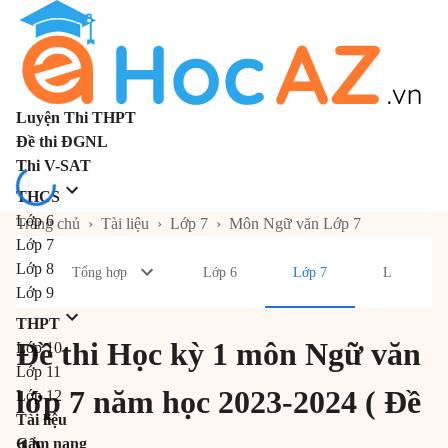
Luyện Thi THPT
Đề thi ĐGNL
Thi V-SAT
THCS
Lớp 6
Trang chủ
›
Tài liệu
›
Lớp 7
›
Môn Ngữ văn Lớp 7
Lớp 7
Lớp 8
Tổng hợp
Lớp 6
Lớp 7
Lớp 8
Lớp 9
THPT
Đề thi Học kỳ 1 môn Ngữ văn
Lớp 10
Lớp 11
lớp 7 năm học 2023-2024 ( Đề
Lớp 12
Tài liệu
Cẩm nang