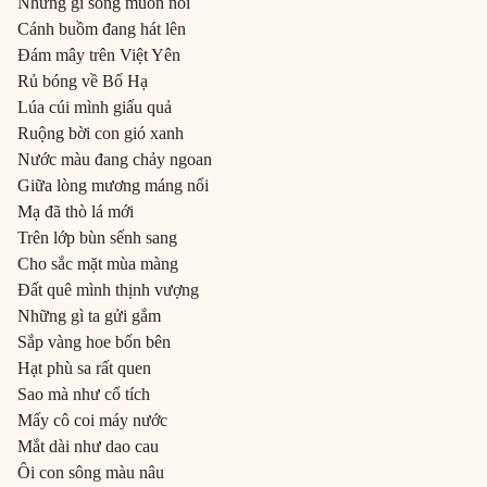
Những gì sông muốn nói
Cánh buồm đang hát lên
Đám mây trên Việt Yên
Rủ bóng về Bố Hạ
Lúa cúi mình giấu quả
Ruộng bời con gió xanh
Nước màu đang chảy ngoan
Giữa lòng mương máng nổi
Mạ đã thò lá mới
Trên lớp bùn sếnh sang
Cho sắc mặt mùa màng
Đất quê mình thịnh vượng
Những gì ta gửi gắm
Sắp vàng hoe bốn bên
Hạt phù sa rất quen
Sao mà như cổ tích
Mấy cô coi máy nước
Mắt dài như dao cau
Ôi con sông màu nâu