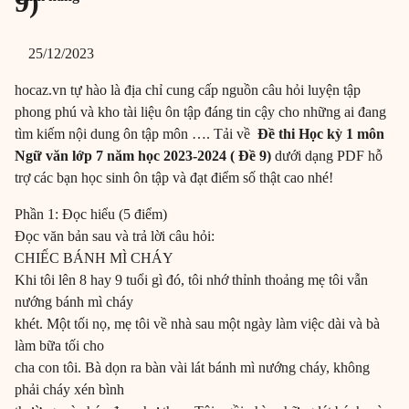
9)
25/12/2023
hocaz.vn tự hào là địa chỉ cung cấp nguồn câu hỏi luyện tập
phong phú và kho tài liệu ôn tập đáng tin cậy cho những ai đang
tìm kiếm nội dung ôn tập môn …. Tải về
Đề thi Học kỳ 1 môn
Ngữ văn lớp 7 năm học 2023-2024 ( Đề 9)
dưới dạng PDF hỗ
trợ các bạn học sinh ôn tập và đạt điểm số thật cao nhé!
Phần 1: Đọc hiểu (5 điểm)
Đọc văn bản sau và trả lời câu hỏi:
CHIẾC BÁNH MÌ CHÁY
Khi tôi lên 8 hay 9 tuổi gì đó, tôi nhớ thỉnh thoảng mẹ tôi vẫn
nướng bánh mì cháy
khét. Một tối nọ, mẹ tôi về nhà sau một ngày làm việc dài và bà
làm bữa tối cho
cha con tôi. Bà dọn ra bàn vài lát bánh mì nướng cháy, không
phải cháy xén bình