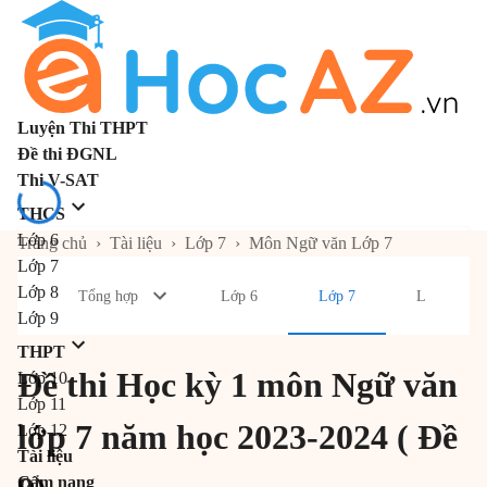
Luyện Thi THPT
Đề thi ĐGNL
Thi V-SAT
THCS
Lớp 6
Trang chủ
›
Tài liệu
›
Lớp 7
›
Môn Ngữ văn Lớp 7
Lớp 7
Lớp 8
Tổng hợp
Lớp 6
Lớp 7
Lớp 8
Lớp 9
THPT
Đề thi Học kỳ 1 môn Ngữ văn
Lớp 10
Lớp 11
lớp 7 năm học 2023-2024 ( Đề
Lớp 12
Tài liệu
Cẩm nang