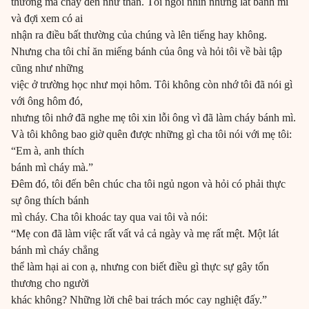
thường mà cháy đen như than. Tôi ngồi nhìn những lát bánh mì
và đợi xem có ai
nhận ra điều bất thường của chúng và lên tiếng hay không.
Nhưng cha tôi chỉ ăn miếng bánh của ông và hỏi tôi về bài tập
cũng như những
việc ở trường học như mọi hôm. Tôi không còn nhớ tôi đã nói gì
với ông hôm đó,
nhưng tôi nhớ đã nghe mẹ tôi xin lỗi ông vì đã làm cháy bánh mì.
Và tôi không bao giờ quên được những gì cha tôi nói với mẹ tôi:
“Em à, anh thích
bánh mì cháy mà.”
Đêm đó, tôi đến bên chúc cha tôi ngủ ngon và hỏi có phải thực
sự ông thích bánh
mì cháy. Cha tôi khoác tay qua vai tôi và nói:
“Mẹ con đã làm việc rất vất vả cả ngày và mẹ rất mệt. Một lát
bánh mì cháy chẳng
thể làm hại ai con ạ, nhưng con biết điều gì thực sự gây tổn
thương cho người
khác không? Những lời chê bai trách móc cay nghiệt đấy.”