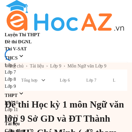
Luyện Thi THPT
Đề thi ĐGNL
Thi V-SAT
THCS
Lớp 6
Trang chủ
›
Tài liệu
›
Lớp 9
›
Môn Ngữ văn Lớp 9
Lớp 7
Lớp 8
Tổng hợp
Lớp 6
Lớp 7
Lớp 8
Lớp 9
THPT
Đề thi Học kỳ 1 môn Ngữ văn
Lớp 10
Lớp 11
lớp 9 Sở GD và ĐT Thành
Lớp 12
Tài liệu
Cẩm nang