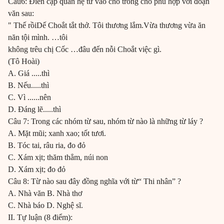
Câu6: Điền cặp quan hệ từ vào chỗ trống cho phù hợp với đoạn
văn sau:
" Thế rồiDế Choắt tắt thở. Tôi thương lắm.Vừa thương vừa ăn
năn tội mình. …tôi
không trêu chị Cốc …đâu đến nỗi Choắt việc gì.
(Tô Hoài)
A. Giá .....thì
B. Nếu.....thì
C. Vì ......nên
D. Đáng lẽ.....thì
Câu 7: Trong các nhóm từ sau, nhóm từ nào là những từ láy ?
A. Mặt mũi; xanh xao; tốt tươi.
B. Tóc tai, râu ria, đo đỏ
C. Xám xịt; thăm thẳm, núi non
D. Xám xịt; đo đỏ
Câu 8: Từ nào sau đây đồng nghĩa với từ“ Thi nhân” ?
A. Nhà văn B. Nhà thơ
C. Nhà báo D. Nghệ sĩ.
II. Tự luận (8 điểm):