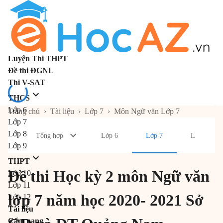
Luyện Thi THPT
Đề thi ĐGNL
Thi V-SAT
THCS
Lớp 6
Trang chủ
›
Tài liệu
›
Lớp 7
›
Môn Ngữ văn Lớp 7
Lớp 7
Lớp 8
Tổng hợp
Lớp 6
Lớp 7
Lớp 8
Lớp 9
THPT
Đề thi Học kỳ 2 môn Ngữ văn
Lớp 10
Lớp 11
lớp 7 năm học 2020- 2021 Sở
Lớp 12
Tài liệu
Cẩm nang