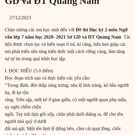
GD và ĐT Quảng Nam
27/12/2023
Chào mừng các em học sinh đến với
Đề thi Học kỳ 2 môn Ngữ
văn lớp 7 năm học 2020- 2021 Sở GD và ĐT Quảng Nam
Tài
liệu được chọn lọc và biên soạn tỉ mỉ, kĩ càng, hứa hẹn giúp các
em phát triển nền tảng kiến thức một cách vững vàng, làm tăng
sự tự tin trong quá trình học tập.
I. ĐỌC HIỂU (5.0 điểm)
Đọc đoạn trích sau và thực hiện các yêu cầu:
“Trong đình, đèn thắp sáng trưng; nha lệ lính tráng, kẻ hầu người
hạ, đi lại rộn
ràng. Trên sập, mới kê ở gian giữa, có một người quan phụ mẫu,
uy nghi chễm chện
ngồi. Tay trái dựa gối xếp, chân phải duỗi thẳng ra, để cho tên
người nhà quỳ ở dưới
đất mà gãi. Một tên lính lệ đứng bên, cầm cái quạt lông, chốc