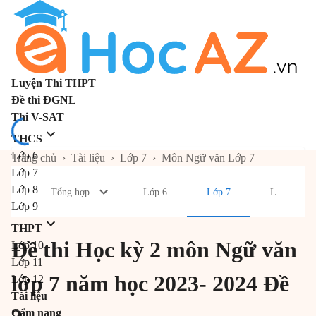
Luyện Thi THPT
Đề thi ĐGNL
Thi V-SAT
THCS
Lớp 6
Trang chủ
›
Tài liệu
›
Lớp 7
›
Môn Ngữ văn Lớp 7
Lớp 7
Lớp 8
Tổng hợp
Lớp 6
Lớp 7
Lớp 8
Lớp 9
THPT
Đề thi Học kỳ 2 môn Ngữ văn
Lớp 10
Lớp 11
lớp 7 năm học 2023- 2024 Đề
Lớp 12
Tài liệu
Cẩm nang