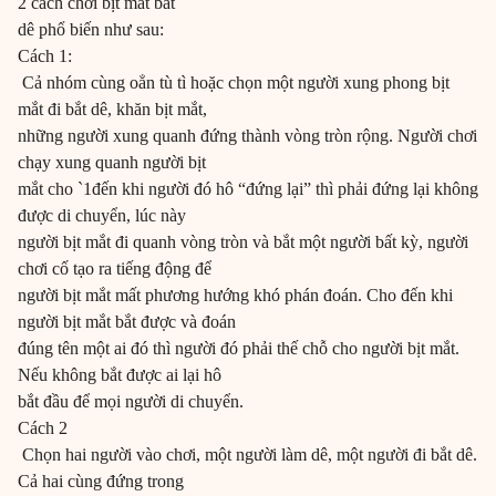
2 cách chơi bịt mắt bắt
dê phổ biến như sau:
Cách 1:
Cả nhóm cùng oẳn tù tì hoặc chọn một người xung phong bịt
mắt đi bắt dê, khăn bịt mắt,
những người xung quanh đứng thành vòng tròn rộng. Người chơi
chạy xung quanh người bịt
mắt cho `1đến khi người đó hô “đứng lại” thì phải đứng lại không
được di chuyển, lúc này
người bịt mắt đi quanh vòng tròn và bắt một người bất kỳ, người
chơi cố tạo ra tiếng động để
người bịt mắt mất phương hướng khó phán đoán. Cho đến khi
người bịt mắt bắt được và đoán
đúng tên một ai đó thì người đó phải thế chỗ cho người bịt mắt.
Nếu không bắt được ai lại hô
bắt đầu để mọi người di chuyển.
Cách 2
Chọn hai người vào chơi, một người làm dê, một người đi bắt dê.
Cả hai cùng đứng trong