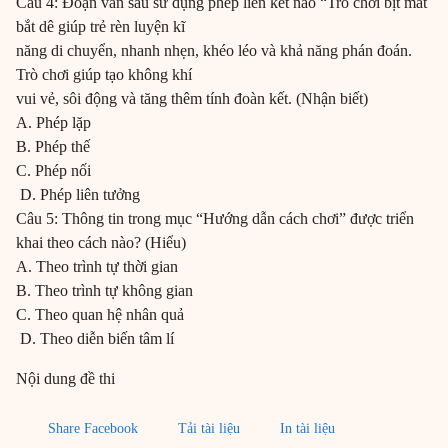
Câu 4: Đoạn văn sau sử dụng phép liên kết nào “Trò chơi bịt mắt
bắt dê giúp trẻ rèn luyện kĩ
năng di chuyển, nhanh nhẹn, khéo léo và khả năng phán đoán.
Trò chơi giúp tạo không khí
vui vẻ, sôi động và tăng thêm tính đoàn kết. (Nhận biết)
A. Phép lặp
B. Phép thế
C. Phép nối
D. Phép liên tưởng
Câu 5: Thông tin trong mục “Hướng dẫn cách chơi” được triển
khai theo cách nào? (Hiểu)
A. Theo trình tự thời gian
B. Theo trình tự không gian
C. Theo quan hệ nhân quả
D. Theo diễn biến tâm lí
Nội dung đề thi
Share Facebook
Tải tài liệu
In tài liệu