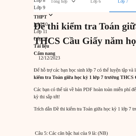
Lớp 8
Tổng hợp
Lớp 6
Lớp 7
Lớp 9
THPT
Đề thi kiểm tra Toán giữ
Lớp 10
Lớp 11
THCS Cầu Giấy năm họ
Lớp 12
Tài liệu
Cẩm nang
12/12/2023
Để hỗ trợ các bạn học sinh lớp 7 có thể luyện tập và
kiểm tra Toán giữa học kỳ 1 lớp 7 trường THCS
Các bạn có thể tải về bản PDF hoàn toàn miễn phí để
kỳ thi sắp tới!
Trích dẫn Đề thi kiểm tra Toán giữa học kỳ 1 lớp 
Câu 5: Các căn bậc hai của 9 là: (NB)