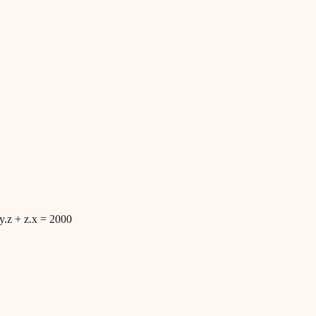
 y.z + z.x = 2000