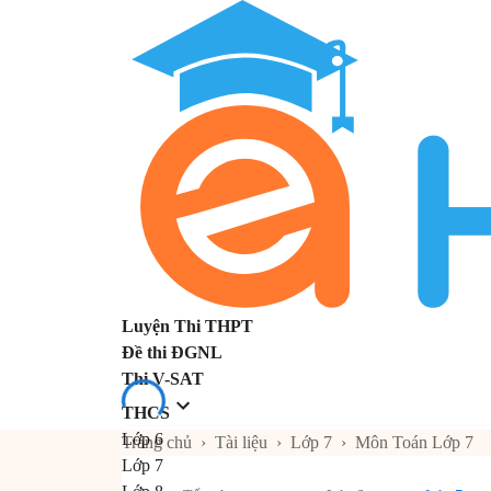
Luyện Thi THPT
Đề thi ĐGNL
Thi V-SAT
THCS
Lớp 6
Trang chủ
›
Tài liệu
›
Lớp 7
›
Môn Toán Lớp 7
Lớp 7