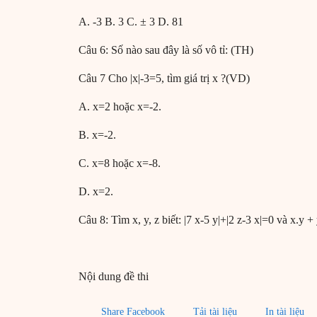
A. -3 B. 3 C. ± 3 D. 81
Câu 6: Số nào sau đây là số vô tỉ: (TH)
Câu 7 Cho |x|-3=5, tìm giá trị x ?(VD)
A. x=2 hoặc x=-2.
B. x=-2.
C. x=8 hoặc x=-8.
D. x=2.
Câu 8: Tìm x, y, z biết: |7 x-5 y|+|2 z-3 x|=0 và x.y +
Nội dung đề thi
Share Facebook
Tải tài liệu
In tài liệu