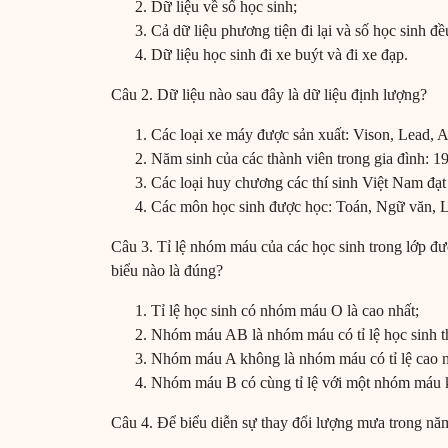
Dữ liệu về số học sinh;
Cả dữ liệu phương tiện đi lại và số học sinh đề
Dữ liệu học sinh đi xe buýt và đi xe đạp.
Câu 2. Dữ liệu nào sau đây là dữ liệu định lượng?
Các loại xe máy được sản xuất: Vison, Lead, A
Năm sinh của các thành viên trong gia đình: 
Các loại huy chương các thí sinh Việt Nam đạ
Các môn học sinh được học: Toán, Ngữ văn, Lị
Câu 3. Tỉ lệ nhóm máu của các học sinh trong lớp đượ
biểu nào là đúng?
Tỉ lệ học sinh có nhóm máu O là cao nhất;
Nhóm máu AB là nhóm máu có tỉ lệ học sinh t
Nhóm máu A không là nhóm máu có tỉ lệ cao n
Nhóm máu B có cùng tỉ lệ với một nhóm máu 
Câu 4. Để biểu diễn sự thay đổi lượng mưa trong nă