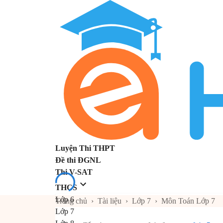
Luyện Thi THPT
Đề thi ĐGNL
Thi V-SAT
THCS
Lớp 6
Trang chủ
›
Tài liệu
›
Lớp 7
›
Môn Toán Lớp 7
Lớp 7