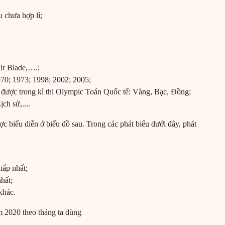
u chưa hợp lí;
ir Blade,….;
1970; 1973; 1998; 2002; 2005;
t được trong kì thi Olympic Toán Quốc tế: Vàng, Bạc, Đồng;
ch sử,....
c biểu diễn ở biểu đồ sau. Trong các phát biểu dưới đây, phát
hấp nhất;
hất;
khác.
m 2020 theo tháng ta dùng