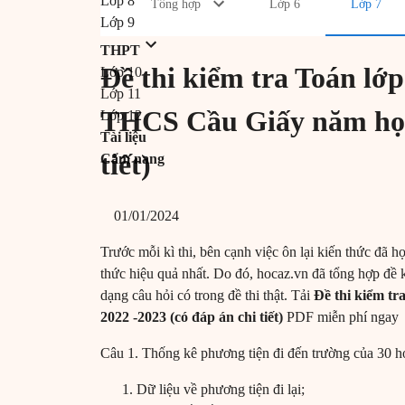
Lớp 8
Tổng hợp
Lớp 6
Lớp 7
Lớp 9
THPT
Đề thi kiểm tra Toán lớp
Lớp 10
Lớp 11
THCS Cầu Giấy năm học 
Lớp 12
Tài liệu
tiết)
Cẩm nang
01/01/2024
Trước mỗi kì thi, bên cạnh việc ôn lại kiến thức đã họ
thức hiệu quả nhất. Do đó, hocaz.vn đã tổng hợp đề 
dạng câu hỏi có trong đề thi thật. Tải
Đề thi kiểm t
2022 -2023 (có đáp án chi tiết)
PDF miễn phí ngay
Câu 1. Thống kê phương tiện đi đến trường của 30 học
Dữ liệu về phương tiện đi lại;