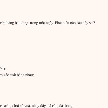
t cửa hàng bán được trong một ngày. Phát biểu nào sau đây sai?
ến 1;
có xác suất bằng nhau;
c sách , chơi cờ vua, nhảy dây, đá cầu, đá bóng..