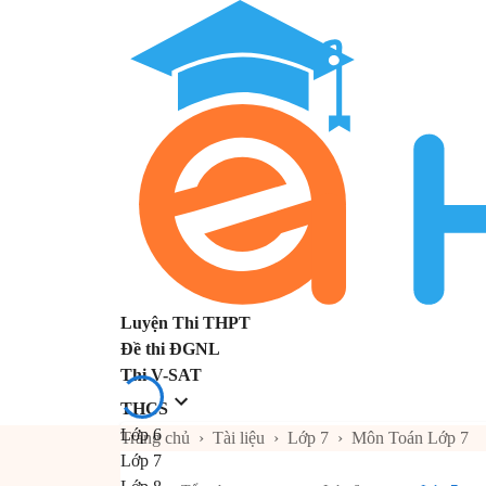
Luyện Thi THPT
Đề thi ĐGNL
Thi V-SAT
THCS
Lớp 6
Trang chủ
›
Tài liệu
›
Lớp 7
›
Môn Toán Lớp 7
Lớp 7