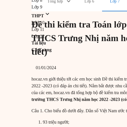
Lớp 8
Tổng hợp
Lớp 6
Lớp 7
Lớp 9
THPT
Đề thi kiểm tra Toán lớp
Lớp 10
Lớp 11
THCS Trưng Nhị năm học
Lớp 12
Tài liệu
tiết)
Cẩm nang
01/01/2024
hocaz.vn giới thiệu tới các em học sinh Đề thi kiểm
2022 -2023 (có đáp án chi tiết). Nắm bắt được nhu cầu
của các em, hocaz.vn đã tổng hợp bộ đề kiểm tra mô
trường THCS Trưng Nhị năm học 2022 -2023 (có đ
Câu 1. Cho biểu đồ dưới đây. Dân số Việt Nam ước 
93 triệu người;