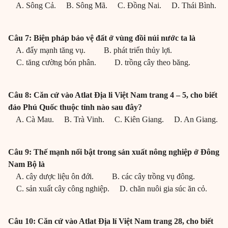
A. Sông Cả. B. Sông Mã. C. Đồng Nai. D. Thái Bình.
Câu 7: Biện pháp bảo vệ đất ở vùng đồi núi nước ta là
A. đẩy mạnh tăng vụ. B. phát triển thủy lợi.
C. tăng cường bón phân. D. trồng cây theo băng.
Câu 8: Căn cứ vào Atlat Địa li Việt Nam trang 4 – 5, cho biết
đảo Phú Quốc thuộc tỉnh nào sau đây?
A. Cà Mau. B. Trà Vinh. C. Kiên Giang. D. An Giang.
Câu 9: Thế mạnh nổi bật trong sản xuất nông nghiệp ở Đông
Nam Bộ là
A. cây dược liệu ôn đới. B. các cây trồng vụ đông.
C. sản xuất cây công nghiệp. D. chăn nuôi gia súc ăn cỏ.
Câu 10: Căn cứ vào Atlat Địa lí Việt Nam trang 28, cho biết