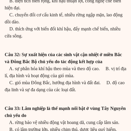
B. diện tích biển rộng, khí hậu thuận lợi, công nghệ chế biến
hiện đại.
C. chuyển đổi cơ cấu kinh tế, nhiều rừng ngập mặn, lao động
dồi dào.
D. thích ứng với biến đổi khí hậu, đẩy mạnh chế biến, nhiều
cửa sông.
Câu 32: Sự xuất hiện của các sinh vật cận nhiệt ở miền Bắc
và Đông Bắc Bộ chủ yếu do tác động kết hợp của
A. sự phân hóa khí hậu theo mùa và theo độ cao. B. vị trí địa
lí, địa hình và hoạt động của gió mùa.
C. gió mùa Đông Bắc, hướng địa hình và đất đai. D. độ cao
địa linh và sự đa dạng của các loại đất.
Câu 33: Lâm nghiệp là thế mạnh nổi bật ở vùng Tây Nguyên
chủ yếu do
A. rừng bảo vệ nhiều động vật hoang dã, cung cấp lâm sản.
B. có lâm trường lớn, nhiều chim thú, dược liệu quý hiếm.