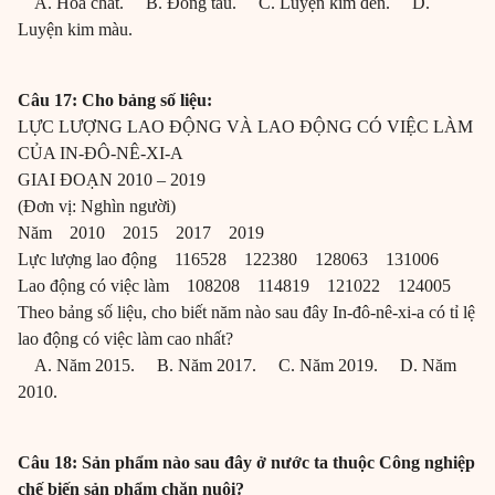
A. Hóa chất. B. Đóng tàu. C. Luyện kim đen. D.
Luyện kim màu.
Câu 17: Cho bảng số liệu:
LỰC LƯỢNG LAO ĐỘNG VÀ LAO ĐỘNG CÓ VIỆC LÀM
CỦA IN-ĐÔ-NÊ-XI-A
GIAI ĐOẠN 2010 – 2019
(Đơn vị: Nghìn người)
Năm 2010 2015 2017 2019
Lực lượng lao động 116528 122380 128063 131006
Lao động có việc làm 108208 114819 121022 124005
Theo bảng số liệu, cho biết năm nào sau đây In-đô-nê-xi-a có tỉ lệ
lao động có việc làm cao nhất?
A. Năm 2015. B. Năm 2017. C. Năm 2019. D. Năm
2010.
Câu 18: Sản phẩm nào sau đây ở nước ta thuộc Công nghiệp
chế biến sản phẩm chăn nuôi?