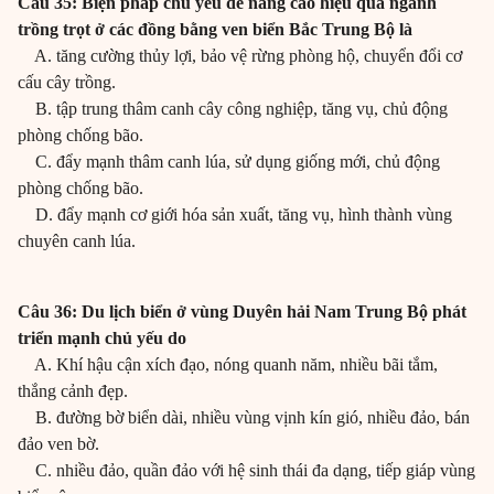
Câu 35: Biện pháp chủ yếu để nâng cao hiệu quả ngành
trồng trọt ở các đồng bằng ven biển Bắc Trung Bộ là
A. tăng cường thủy lợi, bảo vệ rừng phòng hộ, chuyển đổi cơ
cấu cây trồng.
B. tập trung thâm canh cây công nghiệp, tăng vụ, chủ động
phòng chống bão.
C. đẩy mạnh thâm canh lúa, sử dụng giống mới, chủ động
phòng chống bão.
D. đẩy mạnh cơ giới hóa sản xuất, tăng vụ, hình thành vùng
chuyên canh lúa.
Câu 36: Du lịch biển ở vùng Duyên hải Nam Trung Bộ phát
triển mạnh chủ yếu do
A. Khí hậu cận xích đạo, nóng quanh năm, nhiều bãi tắm,
thắng cảnh đẹp.
B. đường bờ biển dài, nhiều vùng vịnh kín gió, nhiều đảo, bán
đảo ven bờ.
C. nhiều đảo, quần đảo với hệ sinh thái đa dạng, tiếp giáp vùng