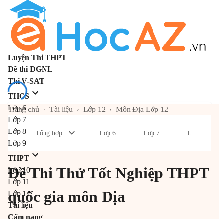
Luyện Thi THPT
Đề thi ĐGNL
Thi V-SAT
THCS
Lớp 6
Trang chủ
›
Tài liệu
›
Lớp 12
›
Môn Địa Lớp 12
Lớp 7
Lớp 8
Tổng hợp
Lớp 6
Lớp 7
Lớp 8
Lớp 9
THPT
Đề Thi Thử Tốt Nghiệp THPT
Lớp 10
Lớp 11
quốc gia môn Địa
Lớp 12
Tài liệu
Cẩm nang