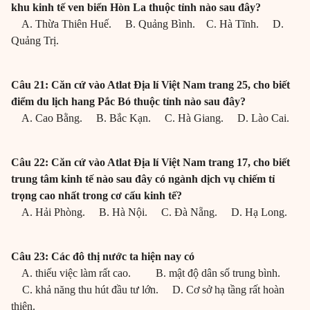
khu kinh tế ven biển Hòn La thuộc tỉnh nào sau đây?
A. Thừa Thiên Huế. B. Quảng Bình. C. Hà Tĩnh. D.
Quảng Trị.
Câu 21: Căn cứ vào Atlat Địa lí Việt Nam trang 25, cho biết
điểm du lịch hang Pắc Bó thuộc tỉnh nào sau đây?
A. Cao Bằng. B. Bắc Kạn. C. Hà Giang. D. Lào Cai.
Câu 22: Căn cứ vào Atlat Địa lí Việt Nam trang 17, cho biết
trung tâm kinh tế nào sau đây có ngành dịch vụ chiếm tỉ
trọng cao nhất trong cơ cấu kinh tế?
A. Hải Phòng. B. Hà Nội. C. Đà Nẵng. D. Hạ Long.
Câu 23: Các đô thị nước ta hiện nay có
A. thiếu việc làm rất cao. B. mật độ dân số trung bình.
C. khả năng thu hút đầu tư lớn. D. Cơ sở hạ tầng rất hoàn
thiện.