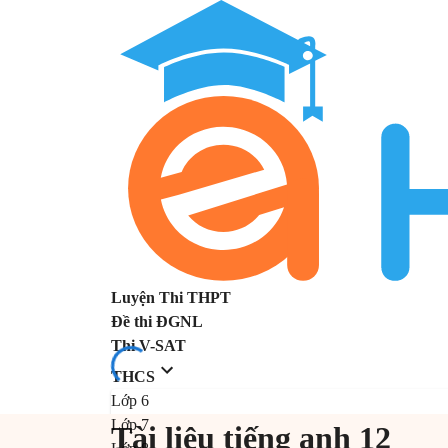
Luyện Thi THPT
Đề thi ĐGNL
Thi V-SAT
THCS
Lớp 6
Lớp 7
Tài liệu tiếng anh 12