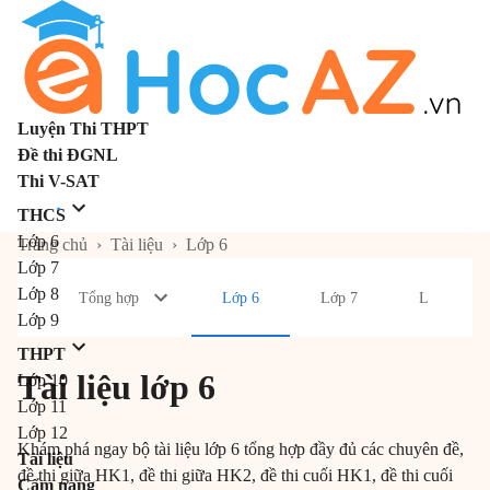
Luyện Thi THPT
Đề thi ĐGNL
Thi V-SAT
THCS
Lớp 6
Trang chủ
›
Tài liệu
›
Lớp 6
Lớp 7
Lớp 8
Tổng hợp
Lớp 6
Lớp 7
Lớp 8
Lớp 9
THPT
Tài liệu lớp 6
Lớp 10
Lớp 11
Lớp 12
Khám phá ngay bộ tài liệu lớp 6 tổng hợp đầy đủ các chuyên đề,
Tài liệu
đề thi giữa HK1, đề thi giữa HK2, đề thi cuối HK1, đề thi cuối
Cẩm nang