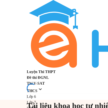
Luyện Thi THPT
Đề thi ĐGNL
Thi V-SAT
THCS
Lớp 6
Lớp 7
Tài liệu khoa học tự nhi